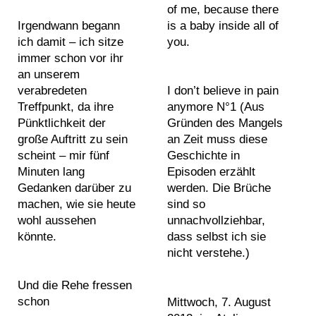
a
of me, because there
2
2
s
n
#
Irgendwann begann
is a baby inside all of
i
0
0
g
w
ich damit – ich sitze
you.
n
1
1
s
h
P
immer schon vor ihr
t
2
2
d
i
h
an unserem
i
2
2
r
t
verabredeten
o
I don’t believe in pain
n
0
0
a
e
Treffpunkt, da ihre
anymore N°1 (Aus
t
g
1
1
w
a
Pünktlichkeit der
Gründen des Mangels
o
s
3
3
i
b
große Auftritt zu sein
an Zeit muss diese
g
2
2
n
s
scheint – mir fünf
Geschichte in
r
0
0
g
t
Minuten lang
Episoden erzählt
S
a
1
1
s
r
Gedanken darüber zu
werden. Die Brüche
e
p
4
4
s
a
machen, wie sie heute
sind so
a
h
2
2
c
c
wohl aussehen
unnachvollziehbar,
r
s
0
0
u
t
könnte.
dass selbst ich sie
c
1
1
l
a
nicht verstehe.)
h
5
5
p
b
T
i
2
2
t
s
Und die Rehe fressen
e
n
0
0
u
t
schon
Mittwoch, 7. August
x
d
1
1