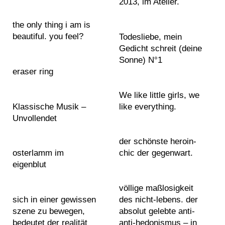
r
r
2013, im Atelier.
t
r
6
6
e
a
s
a
2
2
the only thing i am is
s
c
w
0
0
beautiful. you feel?
Todesliebe, mein
p
t
i
1
1
Gedicht schreit (deine
h
e
B
n
7
7
Sonne) N°1
o
d
i
g
2
2
eraser ring
t
a
o
s
0
0
o
f
g
We like little girls, we
1
1
g
f
r
Klassische Musik –
like everything.
8
8
r
e
a
J
Unvollendet
2
2
a
c
p
o
0
0
p
t
h
i
der schönste heroin-
1
1
h
i
y
n
osterlamm im
chic der gegenwart.
9
9
s
o
m
eigenblut
2
2
t
n
e
P
0
0
e
a
o
völlige maßlosigkeit
r
2
2
x
s
n
sich in einer gewissen
des nicht-lebens. der
e
0
0
t
t
F
szene zu bewegen,
absolut gelebte anti-
s
2
2
s
r
a
bedeutet der realität
anti-hedonismus – in