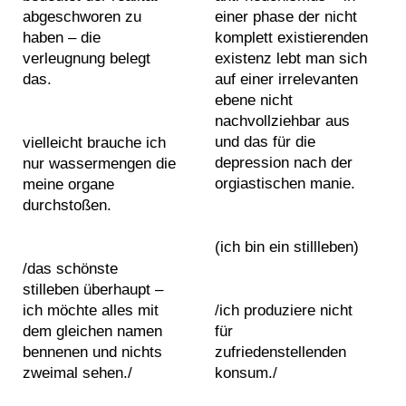
s
0
0
a
e
abgeschworen zu
einer phase der nicht
c
e
2
2
l
x
haben – die
komplett existierenden
e
1
1
b
h
verleugnung belegt
existenz lebt man sich
b
2
2
e
i
das.
auf einer irrelevanten
o
E
0
0
a
b
ebene nicht
o
x
2
2
r
i
nachvollziehbar aus
k
h
2
2
s
t
und das für die
vielleicht brauche ich
a
i
2
2
b
i
depression nach der
nur wassermengen die
n
b
0
0
e
orgiastischen manie.
o
meine organe
d
i
2
2
c
durchstoßen.
n
I
t
3
3
o
s
n
i
2
2
(ich bin ein stillleben)
m
v
s
o
0
0
/das schönste
i
i
t
n
2
2
stilleben überhaupt –
n
e
a
v
4
4
ich möchte alles mit
/ich produziere nicht
g
w
g
i
dem gleichen namen
für
2
2
o
s
r
e
bennenen und nichts
zufriedenstellenden
0
0
n
a
w
zweimal sehen./
konsum./
2
2
e
m
s
5
5
b