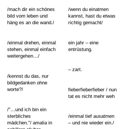
2
2
e
/mach dir ein schönes
/wenn du einatmen
0
0
i
M
bild vom leben und
kannst, hast du etwas
2
2
n
a
häng es an die wand./
richtig gemacht/
6
6
g
n
b
i
i
f
/einmal drehen, einmal
ein jahr – eine
s
e
stehen, einmal einfach
entrüstung.
o
s
weitergehen…/
n
t
s
o
– zart.
b
/kennst du das, nur
l
bildgedanken ohne
C
u
worte?/
fieberfieberfieber / nun
o
e
tat es nicht mehr weh
n
b
t
u
/”…und ich bin ein
a
n
sterbliches
/einmal tief ausatmen
c
n
mädchen.”/ amalia in
– und nie wieder ein./
t