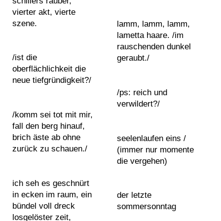
schillers räuber,
i
,
vierter akt, vierte
e
S
szene.
lamm, lamm, lamm,
s
t
lametta haare. /im
c
u
rauschenden dunkel
a
/ist die
geraubt./
d
n
oberflächlichkeit die
i
v
neue tiefgründigkeit?/
o
a
/ps: reich und
v
s
verwildert?/
i
c
/komm sei tot mit mir,
s
a
fall den berg hinauf,
i
t
brich äste ab ohne
seelenlaufen eins /
t
c
zurück zu schauen./
(immer nur momente
s
o
die vergehen)
s
m
ich seh es geschnürt
J
i
in ecken im raum, ein
der letzte
o
c
bündel voll dreck
sommersonntag
i
c
losgelöster zeit,