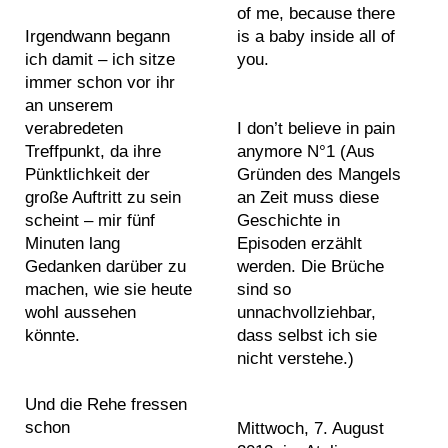
a
of me, because there
2
2
s
n
#
Irgendwann begann
is a baby inside all of
i
0
0
g
w
ich damit – ich sitze
you.
n
1
1
s
h
P
immer schon vor ihr
t
2
2
d
i
h
an unserem
i
2
2
r
t
verabredeten
o
I don’t believe in pain
n
0
0
a
e
Treffpunkt, da ihre
anymore N°1 (Aus
t
g
1
1
w
a
Pünktlichkeit der
Gründen des Mangels
o
s
3
3
i
b
große Auftritt zu sein
an Zeit muss diese
g
2
2
n
s
scheint – mir fünf
Geschichte in
r
0
0
g
t
Minuten lang
Episoden erzählt
S
a
1
1
s
r
Gedanken darüber zu
werden. Die Brüche
e
p
4
4
s
a
machen, wie sie heute
sind so
a
h
2
2
c
c
wohl aussehen
unnachvollziehbar,
r
s
0
0
u
t
könnte.
dass selbst ich sie
c
1
1
l
a
nicht verstehe.)
h
5
5
p
b
T
i
2
2
t
s
Und die Rehe fressen
e
n
0
0
u
t
schon
Mittwoch, 7. August
x
d
1
1