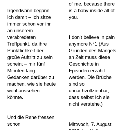
a
of me, because there
2
2
s
n
#
Irgendwann begann
is a baby inside all of
i
0
0
g
w
ich damit – ich sitze
you.
n
1
1
s
h
P
immer schon vor ihr
t
2
2
d
i
h
an unserem
i
2
2
r
t
verabredeten
o
I don’t believe in pain
n
0
0
a
e
Treffpunkt, da ihre
anymore N°1 (Aus
t
g
1
1
w
a
Pünktlichkeit der
Gründen des Mangels
o
s
3
3
i
b
große Auftritt zu sein
an Zeit muss diese
g
2
2
n
s
scheint – mir fünf
Geschichte in
r
0
0
g
t
Minuten lang
Episoden erzählt
S
a
1
1
s
r
Gedanken darüber zu
werden. Die Brüche
e
p
4
4
s
a
machen, wie sie heute
sind so
a
h
2
2
c
c
wohl aussehen
unnachvollziehbar,
r
s
0
0
u
t
könnte.
dass selbst ich sie
c
1
1
l
a
nicht verstehe.)
h
5
5
p
b
T
i
2
2
t
s
Und die Rehe fressen
e
n
0
0
u
t
schon
Mittwoch, 7. August
x
d
1
1