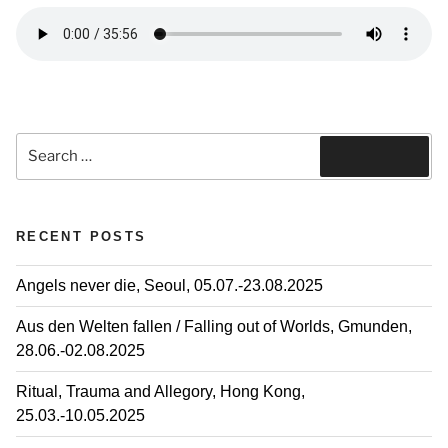
,
S
t
u
d
i
Search
o
for:
Search
v
i
RECENT POSTS
s
i
t
Angels never die, Seoul, 05.07.-23.08.2025
s
Aus den Welten fallen / Falling out of Worlds, Gmunden,
28.06.-02.08.2025
J
Ritual, Trauma and Allegory, Hong Kong,
o
25.03.-10.05.2025
i