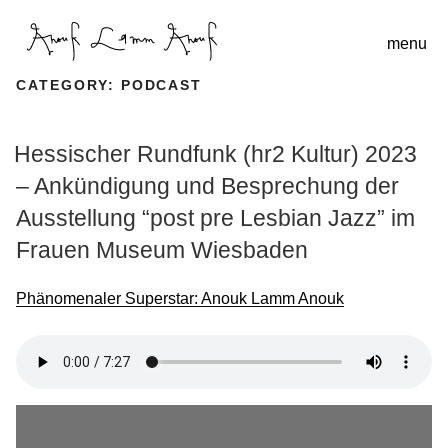
menu
CATEGORY:
PODCAST
Hessischer Rundfunk (hr2 Kultur) 2023
H
– Ankündigung und Besprechung der
o
ch
m
Ausstellung “post pre Lesbian Jazz” im
e
S
Frauen Museum Wiesbaden
e
a
A
Phänomenaler Superstar: Anouk Lamm Anouk
r
r
c
t
h
w
i
o
n
r
p
k