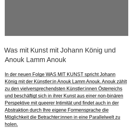
M
a
n
i
f
Was mit Kunst mit Johann König und
e
s
Anouk Lamm Anouk
t
o
In der neuen Folge WAS MIT KUNST spricht Johann
König mit der Künstler:in Anouk Lamm Anouk. Anouk zählt
zu den vielversprechendsten Künstler:innen Österreichs
C
und beschäftigt sich in ihrer Kunst aus einer non-binären
o
Perspektive mit queerer Intimität und findet auch in der
n
Abstraktion durch Ihre eigene Formensprache die
t
Möglichkeit die Betrachter:innen in eine Parallelwelt zu
a
holen.
c
t