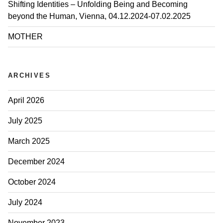
n
Shifting Identities – Unfolding Being and Becoming
m
beyond the Human, Vienna, 04.12.2024-07.02.2025
e
MOTHER
o
n
F
a
ARCHIVES
c
e
April 2026
b
July 2025
o
o
March 2025
k
a
December 2024
n
d
October 2024
I
July 2024
n
s
November 2023