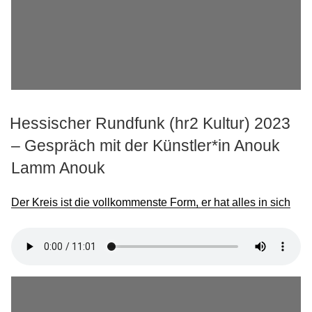
t
r
s
a
w
i
B
n
i
g
o
s
g
Hessischer Rundfunk (hr2 Kultur) 2023
r
– Gespräch mit der Künstler*in Anouk
a
J
Lamm Anouk
p
o
h
i
y
Der Kreis ist die vollkommenste Form, er hat alles in sich
n
m
e
P
o
r
n
e
F
s
a