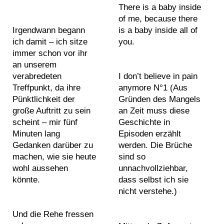
a
2
2
There is a baby inside
s
n
k
i
of me, because there
0
0
g
#
Irgendwann begann
is a baby inside all of
n
1
1
s
w
P
ich damit – ich sitze
you.
t
2
2
d
h
h
immer schon vor ihr
i
2
2
r
i
o
an unserem
n
0
0
a
t
verabredeten
t
I don’t believe in pain
g
1
1
w
e
Treffpunkt, da ihre
anymore N°1 (Aus
o
s
3
3
i
a
Pünktlichkeit der
Gründen des Mangels
g
2
2
n
b
große Auftritt zu sein
an Zeit muss diese
r
0
0
g
s
scheint – mir fünf
Geschichte in
S
a
1
1
s
t
Minuten lang
Episoden erzählt
e
p
4
4
s
r
Gedanken darüber zu
werden. Die Brüche
a
h
2
2
c
a
machen, wie sie heute
sind so
r
s
0
0
u
c
wohl aussehen
unnachvollziehbar,
c
1
1
l
t
könnte.
dass selbst ich sie
h
5
5
p
a
nicht verstehe.)
T
i
2
2
t
b
e
n
0
0
u
s
Und die Rehe fressen
x
d
1
1