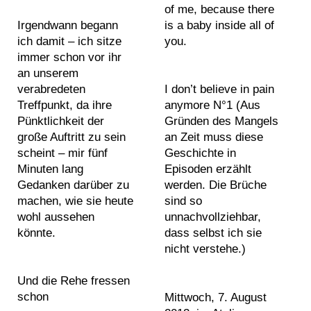
a
of me, because there
2
2
s
n
#
Irgendwann begann
is a baby inside all of
i
0
0
g
w
ich damit – ich sitze
you.
n
1
1
s
h
P
immer schon vor ihr
t
2
2
d
i
h
an unserem
i
2
2
r
t
verabredeten
o
I don’t believe in pain
n
0
0
a
e
Treffpunkt, da ihre
anymore N°1 (Aus
t
g
1
1
w
a
Pünktlichkeit der
Gründen des Mangels
o
s
3
3
i
b
große Auftritt zu sein
an Zeit muss diese
g
2
2
n
s
scheint – mir fünf
Geschichte in
r
0
0
g
t
Minuten lang
Episoden erzählt
S
a
1
1
s
r
Gedanken darüber zu
werden. Die Brüche
e
p
4
4
s
a
machen, wie sie heute
sind so
a
h
2
2
c
c
wohl aussehen
unnachvollziehbar,
r
s
0
0
u
t
könnte.
dass selbst ich sie
c
1
1
l
a
nicht verstehe.)
h
5
5
p
b
T
i
2
2
t
s
Und die Rehe fressen
e
n
0
0
u
t
schon
Mittwoch, 7. August
x
d
1
1