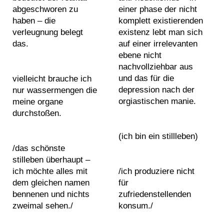
s
0
0
a
e
abgeschworen zu
einer phase der nicht
c
e
2
2
l
x
haben – die
komplett existierenden
e
1
1
b
h
verleugnung belegt
existenz lebt man sich
b
2
2
e
i
das.
auf einer irrelevanten
o
E
0
0
a
b
ebene nicht
o
x
2
2
r
i
nachvollziehbar aus
k
h
2
2
s
t
und das für die
vielleicht brauche ich
a
i
2
2
b
i
depression nach der
nur wassermengen die
n
b
0
0
e
orgiastischen manie.
o
meine organe
d
i
2
2
c
durchstoßen.
n
I
t
3
3
o
s
n
i
2
2
(ich bin ein stillleben)
m
v
s
o
0
0
/das schönste
i
i
t
n
2
2
stilleben überhaupt –
n
e
a
v
4
4
ich möchte alles mit
/ich produziere nicht
g
w
g
i
dem gleichen namen
für
2
2
o
s
r
e
bennenen und nichts
zufriedenstellenden
0
0
n
a
w
zweimal sehen./
konsum./
2
2
e
m
s
5
5
b