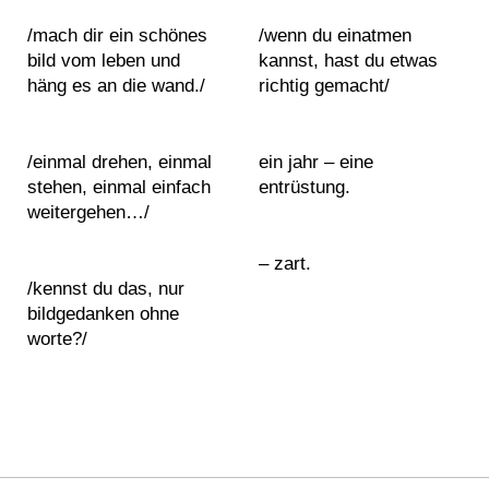
2
2
e
/mach dir ein schönes
/wenn du einatmen
0
0
i
M
bild vom leben und
kannst, hast du etwas
2
2
n
a
häng es an die wand./
richtig gemacht/
6
6
g
n
b
i
i
f
/einmal drehen, einmal
ein jahr – eine
s
e
stehen, einmal einfach
entrüstung.
o
s
weitergehen…/
n
t
s
o
– zart.
b
/kennst du das, nur
l
bildgedanken ohne
C
u
worte?/
o
e
n
b
t
u
a
n
c
n
t