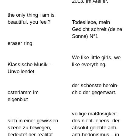
r
r
2013, im Atelier.
t
r
6
6
e
a
s
a
2
2
the only thing i am is
s
c
w
0
0
beautiful. you feel?
Todesliebe, mein
p
t
i
1
1
Gedicht schreit (deine
h
e
B
n
7
7
Sonne) N°1
o
d
i
g
2
2
eraser ring
t
a
o
s
0
0
o
f
g
We like little girls, we
1
1
g
f
r
Klassische Musik –
like everything.
8
8
r
e
a
J
Unvollendet
2
2
a
c
p
o
0
0
p
t
h
i
der schönste heroin-
1
1
h
i
y
n
osterlamm im
chic der gegenwart.
9
9
s
o
m
eigenblut
2
2
t
n
e
P
0
0
e
a
o
völlige maßlosigkeit
r
2
2
x
s
n
sich in einer gewissen
des nicht-lebens. der
e
0
0
t
t
F
szene zu bewegen,
absolut gelebte anti-
s
2
2
s
r
a
bedeutet der realität
anti-hedonismus – in